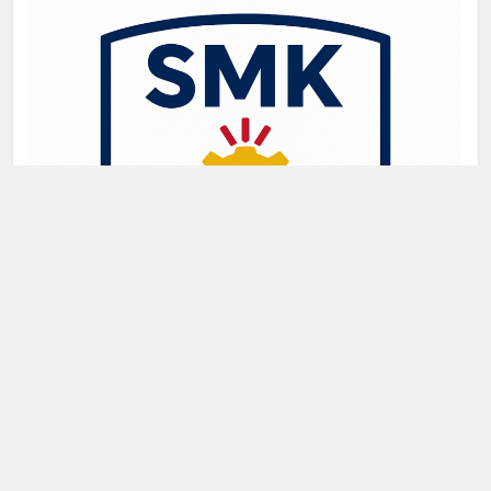
Newsmatic - News WordPress Theme 2026. Powered By
.
BlazeThemes